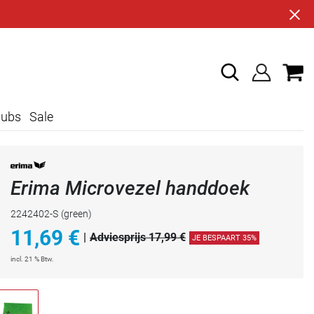
lubs
Sale
Erima Microvezel handdoek
2242402-S
(green)
11,69
€
|
Adviesprijs 17,99 €
JE BESPAART 35%
incl. 21 % Btw.