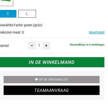
S
L
Gewählte Farbe: green (grün)
Gekozen maat:
S
Maattabel
Verzendklaar in 6 werkdagen
Aantal
IN DE WINKELMAND
OP DE VERLANGLIJST
TEAMAANVRAAG