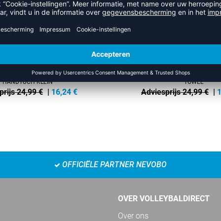
HANDTUCH KLEIN
TOWEL
prijs 24,99 €
|
16,24
€
Adviesprijs 24,99 €
|
1
OFFICIËLE PARTNER NEVOBO
OVER VOLLEYBALDIRECT
Over ons