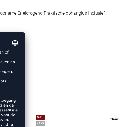
topname Sneldrogend Praktische ophanglus Inclusief
EN
SALE
-35%