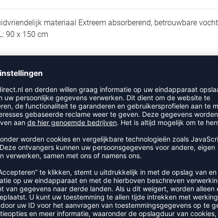
idvriendelijk materiaal Extreem absorberend, betrouwbare voch
L: 90 x 150 cm
RECENT BEKEKEN
EER UIT DE CATEGORIE DIVERS
NEW
-35%