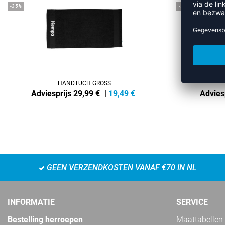
-35%
-35%
HANDTUCH GROSS
Adviesprijs 29,99 €
|
19,49
€
Advies
GEEN VERZENDKOSTEN VANAF €70 IN NL
INFORMATIE
SERVICE
Bestelling herroepen
Maattabellen