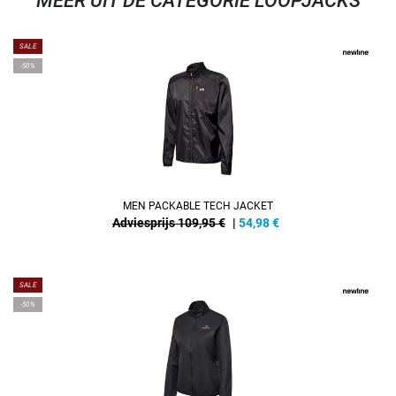
MEER UIT DE CATEGORIE LOOPJACKS
SALE
-50%
MEN PACKABLE TECH JACKET
Adviesprijs 109,95 €
|
54,98
€
SALE
-50%