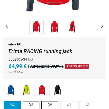
Erima RACING running jack
8062305-34
(rot)
64,99
€
|
Adviesprijs 99,99 €
JE BESPAART 35%
incl. 21 % Btw.
34
36
38
40
42