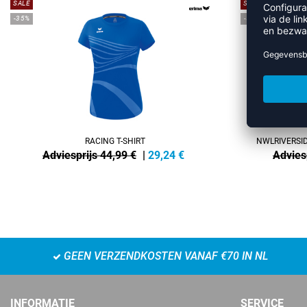
SALE
SALE
-35%
-50%
RACING T-SHIRT
NWLRIVERSID
Adviesprijs 44,99 €
|
29,24
€
Advies
GEEN VERZENDKOSTEN VANAF €70 IN NL
INFORMATIE
SERVICE