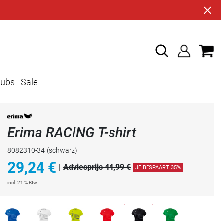
lubs
Sale
Erima RACING T-shirt
8082310-34
(schwarz)
29,24
€
|
Adviesprijs 44,99 €
JE BESPAART 35%
incl. 21 % Btw.