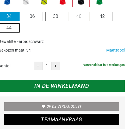
34
36
38
40
42
44
Gewählte Farbe: schwarz
Gekozen maat:
34
Maattabel
Verzendklaar in 6 werkdagen
Aantal
IN DE WINKELMAND
OP DE VERLANGLIJST
TEAMAANVRAAG