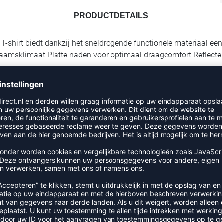
PRODUCTDETAILS
 T-shirt biedt dankzij het sneldrogende functionele materiaal ee
haamsklimaat Platte naden voor optimaal draagcomfort Reflecte
RECENT BEKEKEN
R UIT DE CATEGORIE LOOPSH