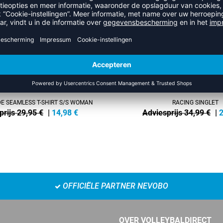
-35%
E SEAMLESS T-SHIRT S/S WOMAN
RACING SINGLET
prijs 29,95 €
|
14,98
€
Adviesprijs 34,99 €
|
2
OFFICIËLE PARTNER NEVOBO
OVER VOLLEYBALDIRECT