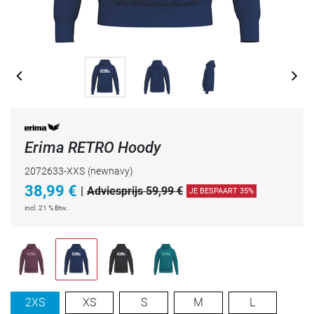
Erima RETRO Hoody
2072633-XXS
(newnavy)
38,99
€
|
Adviesprijs 59,99 €
JE BESPAART 35%
incl. 21 % Btw.
2XS
XS
S
M
L