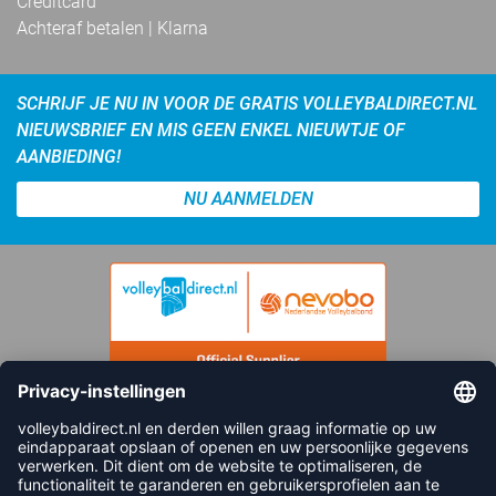
Creditcard
Achteraf betalen | Klarna
SCHRIJF JE NU IN VOOR DE GRATIS VOLLEYBALDIRECT.NL
NIEUWSBRIEF EN MIS GEEN ENKEL NIEUWTJE OF
AANBIEDING!
NU AANMELDEN