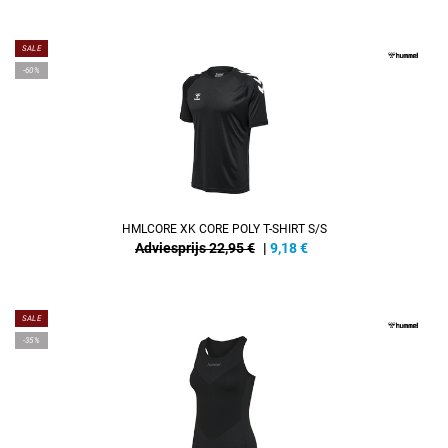
SALE
-60%
HMLCORE XK CORE POLY T-SHIRT S/S
Adviesprijs 22,95 €
|
9,18
€
SALE
-35%