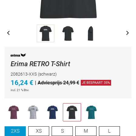
Erima RETRO T-Shirt
2082613-XXS
(schwarz)
16,24
€
|
Adviesprijs 24,99 €
JE BESPAART 35%
incl. 21 % Btw.
2XS
XS
S
M
L