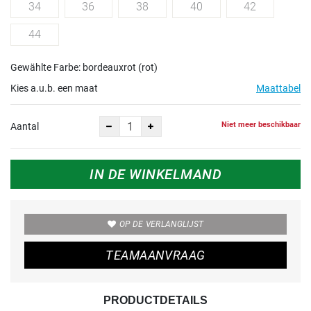
34
36
38
40
42
44
Gewählte Farbe: bordeauxrot (rot)
Kies a.u.b. een maat
Maattabel
Niet meer beschikbaar
Aantal
IN DE WINKELMAND
OP DE VERLANGLIJST
TEAMAANVRAAG
PRODUCTDETAILS