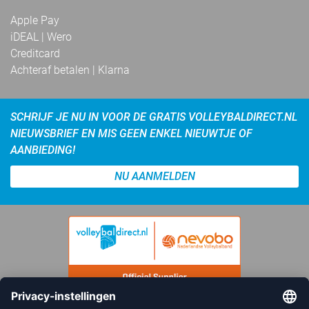
Apple Pay
iDEAL | Wero
Creditcard
Achteraf betalen | Klarna
SCHRIJF JE NU IN VOOR DE GRATIS VOLLEYBALDIRECT.NL
NIEUWSBRIEF EN MIS GEEN ENKEL NIEUWTJE OF
AANBIEDING!
NU AANMELDEN