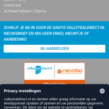
Creditcard
Achteraf betalen | Klarna
SCHRIJF JE NU IN VOOR DE GRATIS VOLLEYBALDIRECT.NL
NIEUWSBRIEF EN MIS GEEN ENKEL NIEUWTJE OF
AANBIEDING!
NU AANMELDEN