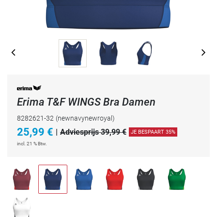
Erima T&F WINGS Bra Damen
8282621-32
(newnavynewroyal)
25,99
€
|
Adviesprijs 39,99 €
JE BESPAART 35%
incl. 21 % Btw.