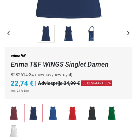
Erima T&F WINGS Singlet Damen
8282614-34
(newnavynewroyal)
22,74
€
|
Adviesprijs 34,99 €
JE BESPAART 35%
incl. 21 % Btw.