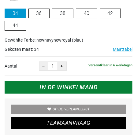
34
36
38
40
42
44
Gewählte Farbe: newnavynewroyal (blau)
Gekozen maat:
34
Maattabel
Verzendklaar in 6 werkdagen
Aantal
IN DE WINKELMAND
OP DE VERLANGLIJST
TEAMAANVRAAG