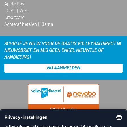
Apple Pay
iDEAL | Wero
Creditcard
Achteraf betalen | Klarna
SCHRIJF JE NU IN VOOR DE GRATIS VOLLEYBALDIRECT.NL
NIEUWSBRIEF EN MIS GEEN ENKEL NIEUWTJE OF
AANBIEDING!
NU AANMELDEN