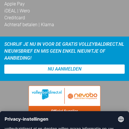
Apple Pay
iDEAL | Wero
Creditcard
Achteraf betalen | Klarna
SCHRIJF JE NU IN VOOR DE GRATIS VOLLEYBALDIRECT.NL
NIEUWSBRIEF EN MIS GEEN ENKEL NIEUWTJE OF
AANBIEDING!
NU AANMELDEN