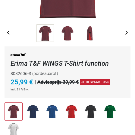
Erima T&F WINGS T-Shirt function
8082606-S
(bordeauxrot)
25,99
€
|
Adviesprijs 39,99 €
JE BESPAART 35%
incl. 21 % Btw.