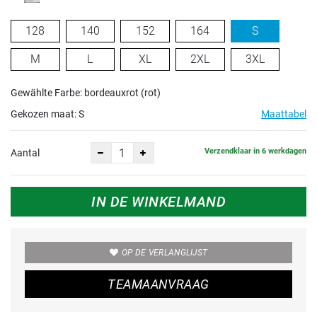
128
140
152
164
S
M
L
XL
2XL
3XL
Gewählte Farbe: bordeauxrot (rot)
Gekozen maat:
S
Maattabel
Verzendklaar in 6 werkdagen
Aantal
IN DE WINKELMAND
OP DE VERLANGLIJST
TEAMAANVRAAG