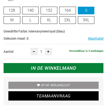
128
140
152
164
S
M
L
XL
2XL
3XL
Gewählte Farbe: newnavynewroyal (blau)
Gekozen maat:
S
Maattabel
Verzendklaar in 3 werkdagen
Aantal
IN DE WINKELMAND
OP DE VERLANGLIJST
TEAMAANVRAAG