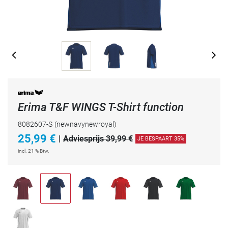
Erima T&F WINGS T-Shirt function
8082607-S
(newnavynewroyal)
25,99
€
|
Adviesprijs 39,99 €
JE BESPAART 35%
incl. 21 % Btw.