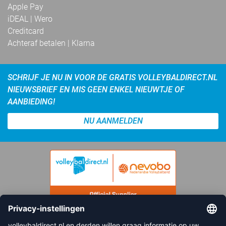
Apple Pay
iDEAL | Wero
Creditcard
Achteraf betalen | Klarna
SCHRIJF JE NU IN VOOR DE GRATIS VOLLEYBALDIRECT.NL
NIEUWSBRIEF EN MIS GEEN ENKEL NIEUWTJE OF
AANBIEDING!
NU AANMELDEN