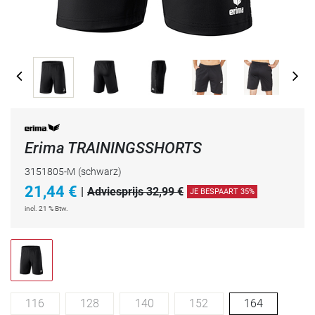
Erima TRAININGSSHORTS
3151805-M
(schwarz)
21,44
€
|
Adviesprijs 32,99 €
JE BESPAART 35%
incl. 21 % Btw.
116
128
140
152
164