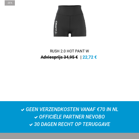
-35%
RUSH 2.0 HOT PANT W
Adviesprijs 34,95 €
|
22,72
€
GEEN VERZENDKOSTEN VANAF €70 IN NL
OFFICIËLE PARTNER NEVOBO
30 DAGEN RECHT OP TERUGGAVE