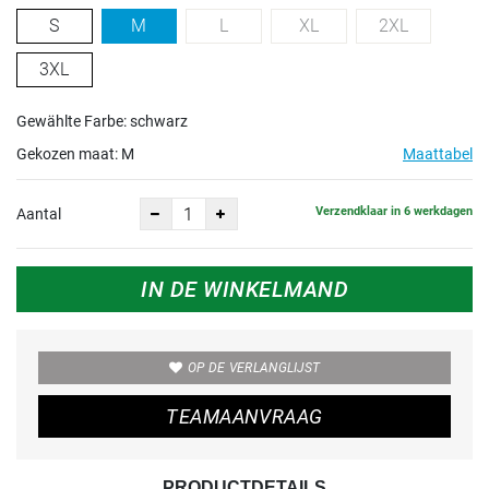
S
M
L
XL
2XL
3XL
Gewählte Farbe: schwarz
Gekozen maat:
M
Maattabel
Verzendklaar in 6 werkdagen
Aantal
IN DE WINKELMAND
OP DE VERLANGLIJST
TEAMAANVRAAG
PRODUCTDETAILS