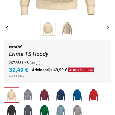
Erima TS Hoody
2072581-XS
(beige)
32,49
€
|
Adviesprijs 49,99 €
JE BESPAART 35%
incl. 21 % Btw.