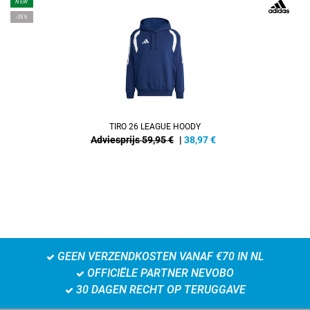
NEW
-35%
TIRO 26 LEAGUE HOODY
Adviesprijs 59,95 €
|
38,97
€
GEEN VERZENDKOSTEN VANAF €70 IN NL
OFFICIËLE PARTNER NEVOBO
30 DAGEN RECHT OP TERUGGAVE