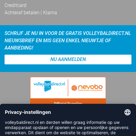
Creditcard
Achteraf betalen | Klarna
SCHRIJF JE NU IN VOOR DE GRATIS VOLLEYBALDIRECT.NL
NIEUWSBRIEF EN MIS GEEN ENKEL NIEUWTJE OF
AANBIEDING!
NU AANMELDEN