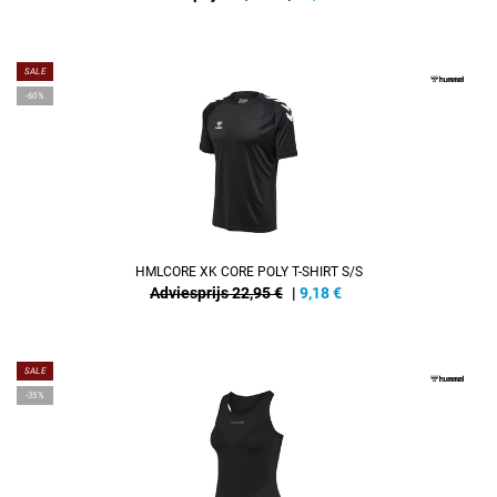
SALE
-60%
HMLCORE XK CORE POLY T-SHIRT S/S
Adviesprijs 22,95 €
|
9,18
€
SALE
-35%