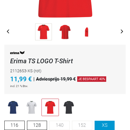
Erima TS LOGO T-Shirt
2112653-XS
(rot)
11,99
€
|
Adviesprijs 19,99 €
JE BESPAART 40%
incl. 21 % Btw.
116
128
140
152
XS