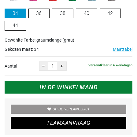
34
36
38
40
42
44
Gewählte Farbe: graumelange (grau)
Gekozen maat:
34
Maattabel
Verzendklaar in 6 werkdagen
Aantal
IN DE WINKELMAND
OP DE VERLANGLIJST
TEAMAANVRAAG