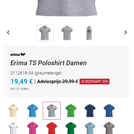
Erima TS Poloshirt Damen
2112618-34
(graumelange)
19,49
€
|
Adviesprijs 29,99 €
JE BESPAART 35%
incl. 21 % Btw.