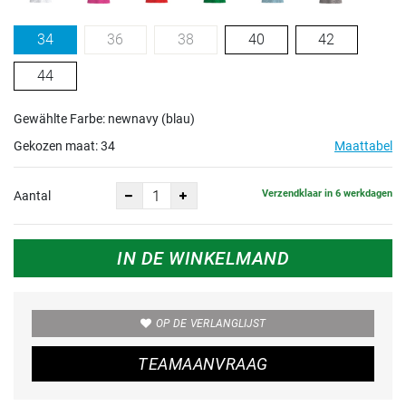
34
36
38
40
42
44
Gewählte Farbe: newnavy (blau)
Gekozen maat:
34
Maattabel
Verzendklaar in 6 werkdagen
Aantal
IN DE WINKELMAND
OP DE VERLANGLIJST
TEAMAANVRAAG