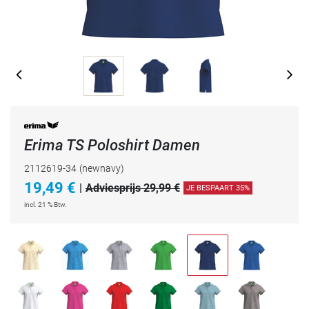
Erima TS Poloshirt Damen
2112619-34
(newnavy)
19,49
€
|
Adviesprijs 29,99 €
JE BESPAART 35%
incl. 21 % Btw.