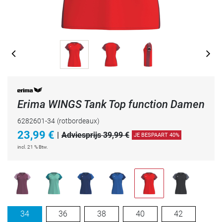
Erima WINGS Tank Top function Damen
6282601-34
(rotbordeaux)
23,99
€
|
Adviesprijs 39,99 €
JE BESPAART 40%
incl. 21 % Btw.
34
36
38
40
42