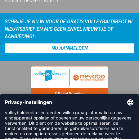
Achteraf betalen | Klarna
SCHRIJF JE NU IN VOOR DE GRATIS VOLLEYBALDIRECT.NL
NIEUWSBRIEF EN MIS GEEN ENKEL NIEUWTJE OF
AANBIEDING!
NU AANMELDEN