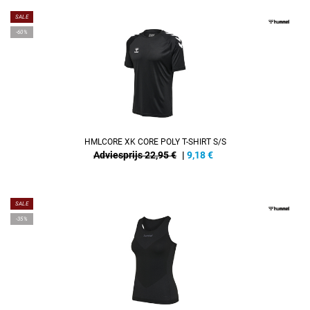
SALE
-60%
HMLCORE XK CORE POLY T-SHIRT S/S
Adviesprijs 22,95 €
|
9,18
€
SALE
-35%