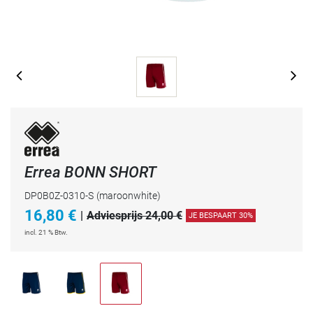
Errea BONN SHORT
DP0B0Z-0310-S
(maroonwhite)
16,80
€
|
Adviesprijs 24,00 €
JE BESPAART 30%
incl. 21 % Btw.