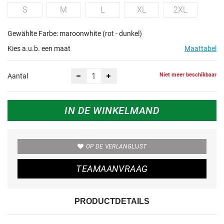
S
M
L
XL
2XL
Gewählte Farbe: maroonwhite (rot - dunkel)
Kies a.u.b. een maat
Maattabel
Niet meer beschikbaar
Aantal
IN DE WINKELMAND
OP DE VERLANGLIJST
TEAMAANVRAAG
PRODUCTDETAILS