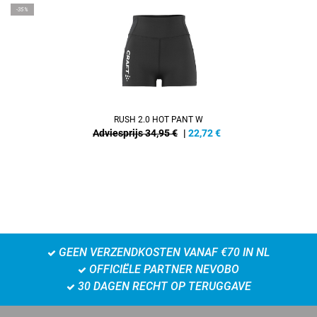
-35%
RUSH 2.0 HOT PANT W
Adviesprijs 34,95 €
|
22,72
€
GEEN VERZENDKOSTEN VANAF €70 IN NL
OFFICIËLE PARTNER NEVOBO
30 DAGEN RECHT OP TERUGGAVE