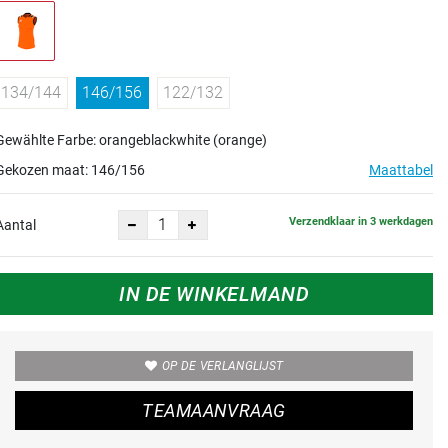
134/144
146/156
122/132
Gewählte Farbe: orangeblackwhite (orange)
Gekozen maat:
146/156
Maattabel
Verzendklaar in 3 werkdagen
Aantal
IN DE WINKELMAND
OP DE VERLANGLIJST
TEAMAANVRAAG