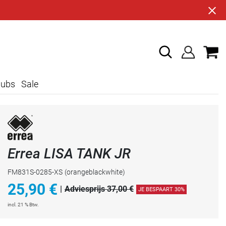
lubs
Sale
Errea LISA TANK JR
FM831S-0285-XS
(orangeblackwhite)
25,90
€
|
Adviesprijs 37,00 €
JE BESPAART 30%
incl. 21 % Btw.