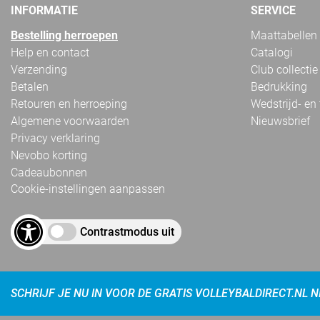
INFORMATIE
SERVICE
Bestelling herroepen
Maattabellen
Help en contact
Catalogi
Verzending
Club collectie
Betalen
Bedrukking
Retouren en herroeping
Wedstrijd- en
Algemene voorwaarden
Nieuwsbrief
Privacy verklaring
Nevobo korting
Cadeaubonnen
Cookie-instellingen aanpassen
Contrastmodus uit
SCHRIJF JE NU IN VOOR DE GRATIS VOLLEYBALDIRECT.NL 