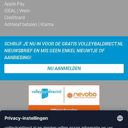
Apple Pay
iDEAL | Wero
Creditcard
Achteraf betalen | Klarna
SCHRIJF JE NU IN VOOR DE GRATIS VOLLEYBALDIRECT.NL
NIEUWSBRIEF EN MIS GEEN ENKEL NIEUWTJE OF
AANBIEDING!
NU AANMELDEN