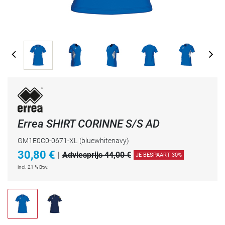
Errea SHIRT CORINNE S/S AD
GM1E0C0-0671-XL
(bluewhitenavy)
30,80
€
|
Adviesprijs 44,00 €
JE BESPAART 30%
incl. 21 % Btw.