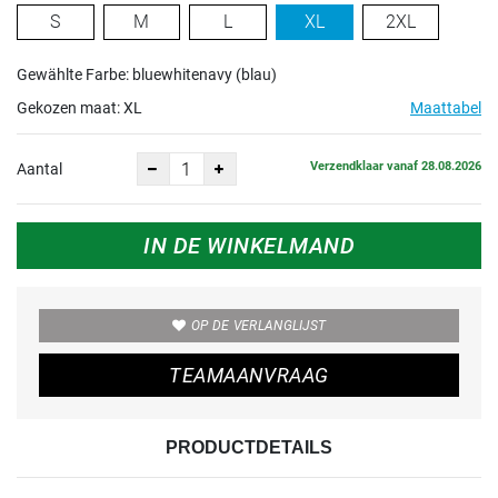
S
M
L
XL
2XL
Gewählte Farbe: bluewhitenavy (blau)
Gekozen maat:
XL
Maattabel
Verzendklaar vanaf 28.08.2026
Aantal
IN DE WINKELMAND
OP DE VERLANGLIJST
TEAMAANVRAAG
PRODUCTDETAILS