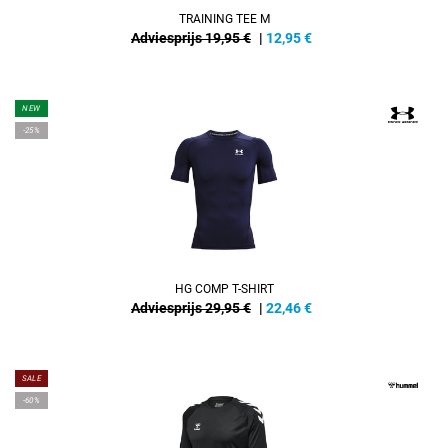
TRAINING TEE M
Adviesprijs 19,95 €
|
12,95
€
NEW
-25%
HG COMP T-SHIRT
Adviesprijs 29,95 €
|
22,46
€
SALE
-60%