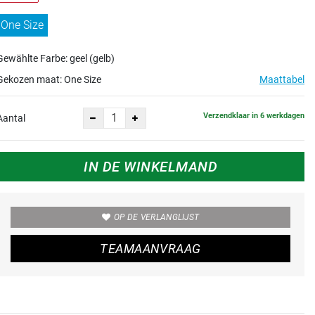
One Size
Gewählte Farbe: geel (gelb)
Gekozen maat:
One Size
Maattabel
Verzendklaar in 6 werkdagen
Aantal
IN DE WINKELMAND
OP DE VERLANGLIJST
TEAMAANVRAAG