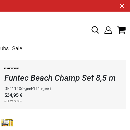
lubs
Sale
Funtec Beach Champ Set 8,5 m
GF111106-geel-111
(geel)
534,95
€
incl. 21 % Btw.