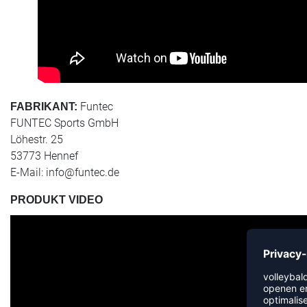
Funtec
FABRIKANT:
FUNTEC Sports GmbH
Löhestr. 25
53773 Hennef
E-Mail:
info@funtec.de
PRODUKT VIDEO