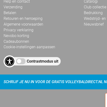
Help en contact
Catalogi
Verzending
Club collectie
Betalen
Bedrukking
Retouren en herroeping
Wedstrijd- en
Algemene voorwaarden
Nieuwsbrief
Privacy verklaring
Nevobo korting
Cadeaubonnen
Cookie-instellingen aanpassen
Contrastmodus uit
SCHRIJF JE NU IN VOOR DE GRATIS VOLLEYBALDIRECT.NL 