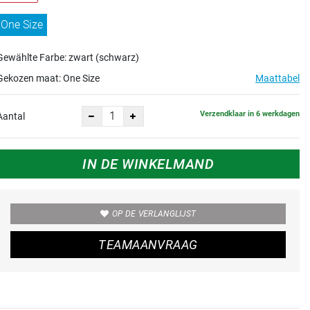
One Size
Gewählte Farbe: zwart (schwarz)
Gekozen maat:
One Size
Maattabel
Verzendklaar in 6 werkdagen
Aantal
IN DE WINKELMAND
OP DE VERLANGLIJST
TEAMAANVRAAG