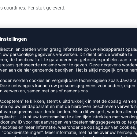
courtlines. Per stuk geleverd.
RECENT BEKEKEN
E CATEGORIE ACCESSOIRES &