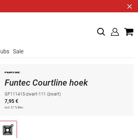
lubs
Sale
Funtec Courtline hoek
GF111415-zwart-111
(zwart)
7,95
€
incl. 21 % Btw.