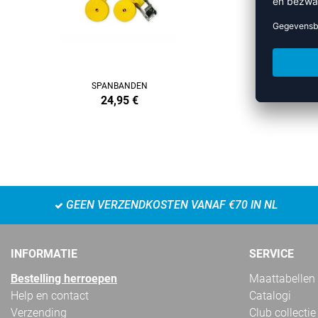
SPANBANDEN
24,95
€
GEEN VERZENDKOSTEN VANAF €70 IN NL
INFORMATIE
SERVICE
Bestelling herroepen
Maattabellen
Help en contact
Catalogi
Verzending
Club collectie