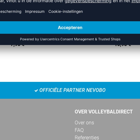
COURTLINE HOEK
TUSSENSTUK ZWAR
7,95
€
10,95
€
OFFICIËLE PARTNER NEVOBO
OVER VOLLEYBALDIRECT
Over ons
FAQ
Referenties