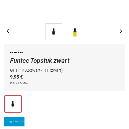
Funtec Topstuk zwart
GF111402-zwart-111
(zwart)
9,95
€
incl. 21 % Btw.
One Size