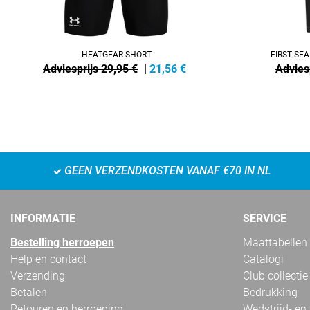
HEATGEAR SHORT
FIRST SE
Adviesprijs 29,95 €
|
21,56
€
Advies
GEEN VERZENDKOSTEN VANAF €70 IN NL
INFORMATIE
SERVICE
Bestelling herroepen
Maattabellen
Help en contact
Catalogi
Verzending
Club collectie
Betalen
Bedrukking
Retouren en herroeping
Wedstrijd- en