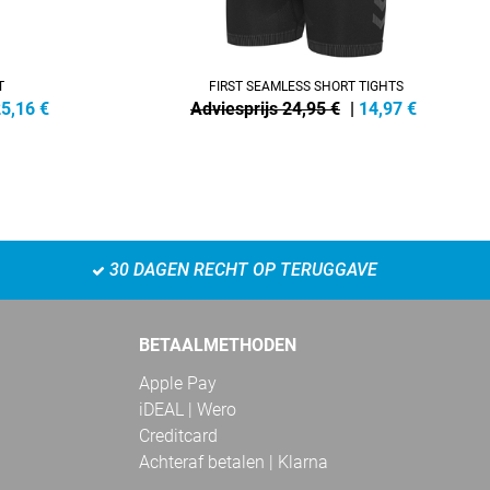
T
FIRST SEAMLESS SHORT TIGHTS
5,16
€
Adviesprijs 24,95 €
|
14,97
€
30 DAGEN RECHT OP TERUGGAVE
BETAALMETHODEN
Apple Pay
iDEAL | Wero
Creditcard
Achteraf betalen | Klarna