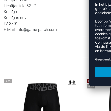
Liepājas iela 32 - 2
Kuldīga
Kuldīgas nov.
LV-3301
E-Mail:
info@game-patch.com
M
-28%
SALE
-40%