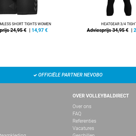
AMLESS SHORT TIGHTS WOMEN
HEATGEAR 3/4 TIGH
prijs 24,95 €
|
14,97
€
Adviesprijs 34,95 €
|
2
OFFICIËLE PARTNER NEVOBO
OVER VOLLEYBALDIRECT
Over ons
FAQ
Referenties
Vacatures
 teamkleding
Geschillen