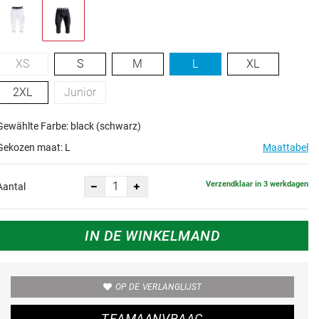
XS
S
M
L
XL
2XL
Junior
Gewählte Farbe: black (schwarz)
Gekozen maat:
L
Maattabel
Verzendklaar in 3 werkdagen
Aantal
IN DE WINKELMAND
OP DE VERLANGLIJST
TEAMAANVRAAG