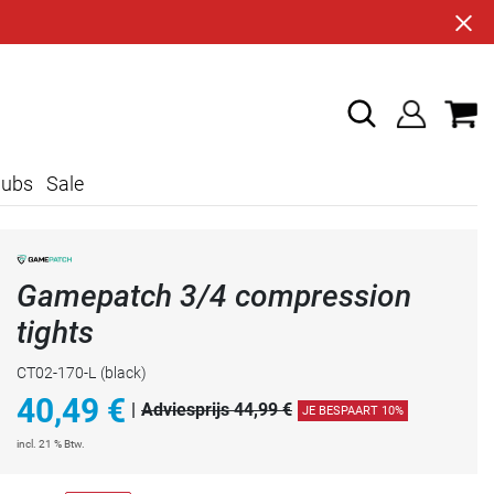
lubs
Sale
Gamepatch 3/4 compression
tights
CT02-170-L
(black)
40,49
€
|
Adviesprijs 44,99 €
JE BESPAART 10%
incl. 21 % Btw.