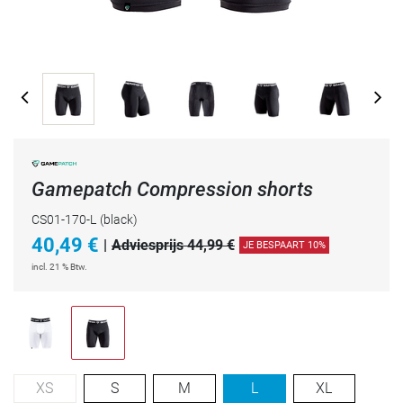
Gamepatch Compression shorts
CS01-170-L
(black)
40,49
€
|
Adviesprijs 44,99 €
JE BESPAART 10%
incl. 21 % Btw.
XS
S
M
L
XL