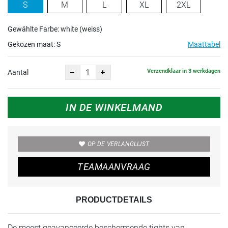
S
M
L
XL
2XL
Gewählte Farbe: white (weiss)
Gekozen maat:
S
Maattabel
Verzendklaar in 3 werkdagen
Aantal
IN DE WINKELMAND
OP DE VERLANGLIJST
TEAMAANVRAAG
PRODUCTDETAILS
De meest geavanceerde beschermende tights van