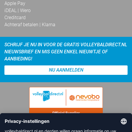
Apple Pay
iDEAL | Wero
Creditcard
Achteraf betalen | Klarna
SCHRIJF JE NU IN VOOR DE GRATIS VOLLEYBALDIRECT.NL
NIEUWSBRIEF EN MIS GEEN ENKEL NIEUWTJE OF
AANBIEDING!
NU AANMELDEN