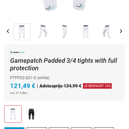
Gamepatch Padded 3/4 tights with full
protection
PTFP02-001-S
(white)
121,49
€
|
Adviesprijs 134,99 €
JE BESPAART 10%
incl. 21 % Btw.