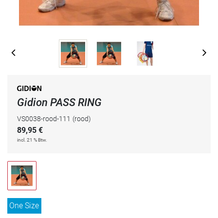
Gidion PASS RING
VS0038-rood-111
(rood)
89,95
€
incl. 21 % Btw.
One Size