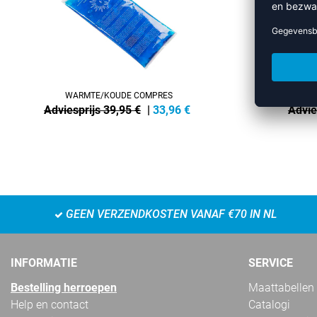
WARMTE/KOUDE COMPRES
Adviesprijs 39,95 €
|
33,96
€
Advie
GEEN VERZENDKOSTEN VANAF €70 IN NL
INFORMATIE
SERVICE
Bestelling herroepen
Maattabellen
Help en contact
Catalogi