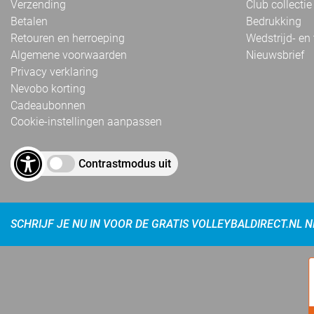
Verzending
Club collectie
Betalen
Bedrukking
Retouren en herroeping
Wedstrijd- en
Algemene voorwaarden
Nieuwsbrief
Privacy verklaring
Nevobo korting
Cadeaubonnen
Cookie-instellingen aanpassen
Contrastmodus uit
SCHRIJF JE NU IN VOOR DE GRATIS VOLLEYBALDIRECT.NL 