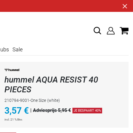
lubs
Sale
hummel AQUA RESIST 40
PIECES
210794-9001-One Size
(white)
3,57
€
|
Adviesprijs 5,95 €
JE BESPAART 40%
incl. 21 % Btw.