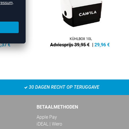
 CM
KÜHLBOX 10L
,37
€
Adviesprijs 39,95 €
|
29,96
€
30 DAGEN RECHT OP TERUGGAVE
BETAALMETHODEN
Apple Pay
iDEAL | Wero