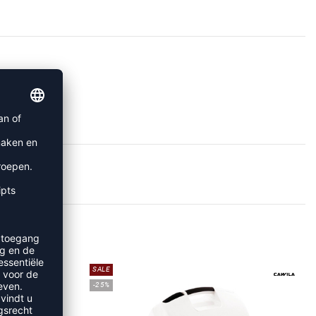
HULP
SALE
-25%