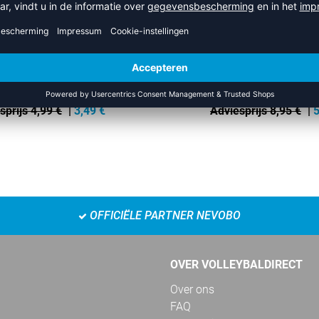
WARMTE/ KOUDE PAK
SUPPORT BANDAGE 10
sprijs 4,99 €
|
3,49
€
Adviesprijs 8,95 €
|
5
OFFICIËLE PARTNER NEVOBO
OVER VOLLEYBALDIRECT
Over ons
FAQ