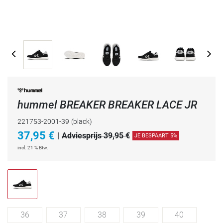
hummel BREAKER BREAKER LACE JR
221753-2001-39
(black)
37,95
€
|
Adviesprijs 39,95 €
JE BESPAART 5%
incl. 21 % Btw.
36
37
38
39
40