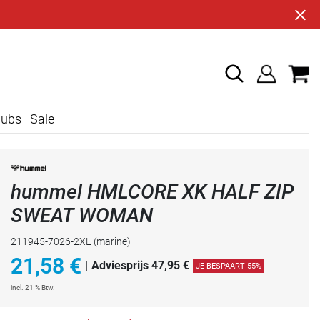
lubs
Sale
hummel HMLCORE XK HALF ZIP
SWEAT WOMAN
211945-7026-2XL
(marine)
21,58
€
|
Adviesprijs 47,95 €
JE BESPAART 55%
incl. 21 % Btw.