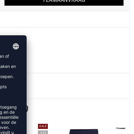
RE 2.0
SALE
-55%