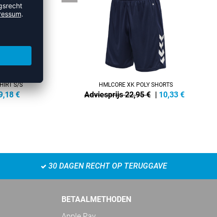
HIRT S/S
HMLCORE XK POLY SHORTS
9,18
€
Adviesprijs 22,95 €
|
10,33
€
30 DAGEN RECHT OP TERUGGAVE
BETAALMETHODEN
Apple Pay