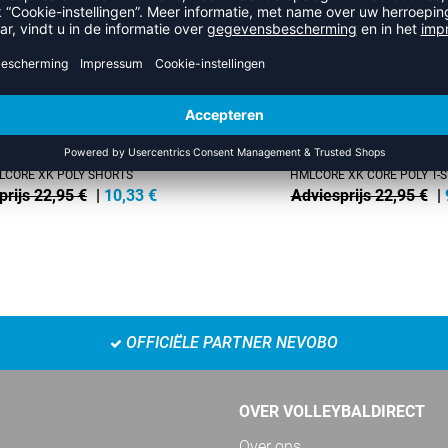
LCORE XK POLY SHORTS
HMLCORE XK CORE POLY T-S
prijs 22,95 €
|
10,33
€
Adviesprijs 22,95 €
|
OFFICIËLE PARTNER NEVOBO
OVER VOLLEYBALDIRECT
Over ons