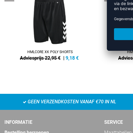
HMLCORE XK POLY SHORTS
HM
Adviesprijs 22,95 €
|
9,18
€
Advies
GEEN VERZENDKOSTEN VANAF €70 IN NL
INFORMATIE
SERVICE
Bestelling herroepen
Maattabellen