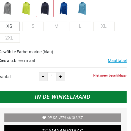
XS
S
M
L
XL
2XL
Gewählte Farbe: marine (blau)
Kies a.u.b. een maat
Maattabel
Niet meer beschikbaar
Aantal
IN DE WINKELMAND
OP DE VERLANGLIJST
TEAMAANVRAAG