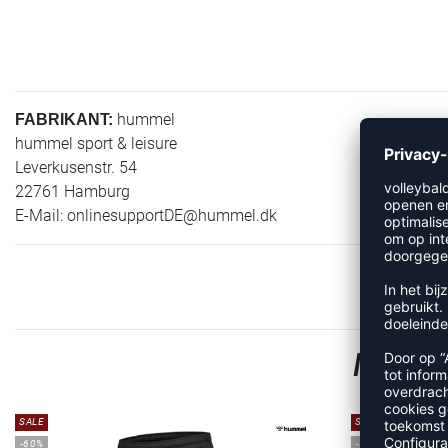
hummel
FABRIKANT:
hummel sport & leisure
Leverkusenstr. 54
22761 Hamburg
E-Mail:
onlinesupportDE@hummel.dk
MEER 
SALE
SALE
-60%
-55%