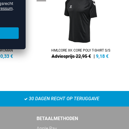
S WOMAN
HMLCORE XK CORE POLY T-SHIRT S/S
0,33
€
Adviesprijs 22,95 €
|
9,18
€
30 DAGEN RECHT OP TERUGGAVE
BETAALMETHODEN
Apple Pay