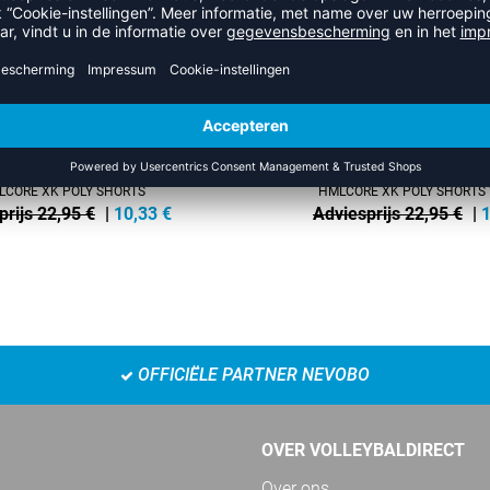
LCORE XK POLY SHORTS
HMLCORE XK POLY SHORT
prijs 22,95 €
|
10,33
€
Adviesprijs 22,95 €
|
1
OFFICIËLE PARTNER NEVOBO
OVER VOLLEYBALDIRECT
Over ons