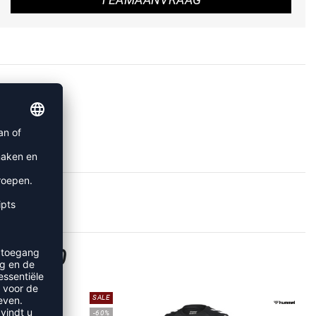
RE 2.0
SALE
-60%