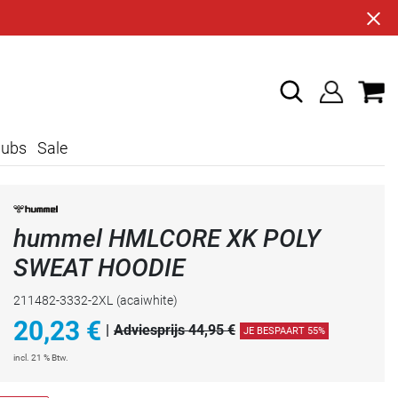
lubs
Sale
hummel HMLCORE XK POLY
SWEAT HOODIE
211482-3332-2XL
(acaiwhite)
20,23
€
|
Adviesprijs 44,95 €
JE BESPAART 55%
incl. 21 % Btw.