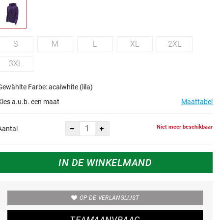
S
M
L
XL
2XL
3XL
Gewählte Farbe: acaiwhite (lila)
Kies a.u.b. een maat
Maattabel
Niet meer beschikbaar
Aantal
IN DE WINKELMAND
OP DE VERLANGLIJST
TEAMAANVRAAG