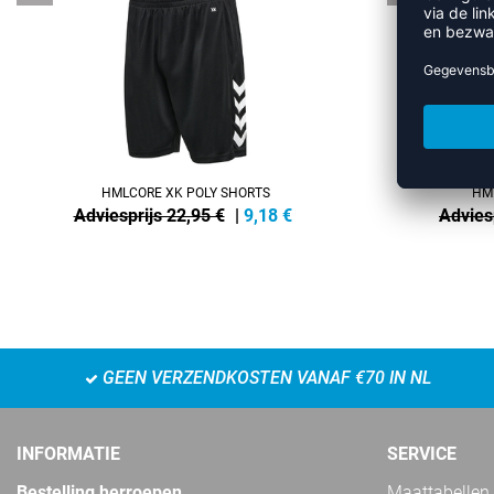
HMLCORE XK POLY SHORTS
HM
Adviesprijs 22,95 €
|
9,18
€
Advies
GEEN VERZENDKOSTEN VANAF €70 IN NL
INFORMATIE
SERVICE
Bestelling herroepen
Maattabellen