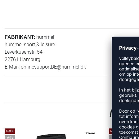
hummel
FABRIKANT:
hummel sport & leisure
Leverkusenstr. 54
22761 Hamburg
E-Mail:
onlinesupportDE@hummel.dk
MEER 
SALE
SALE
-60%
-55%