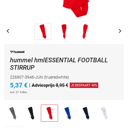
hummel hmlESSENTIAL FOOTBALL
STIRRUP
226907-3946-JUN
(trueredwhite)
5,37
€
|
Adviesprijs 8,95 €
JE BESPAART 40%
incl. 21 % Btw.