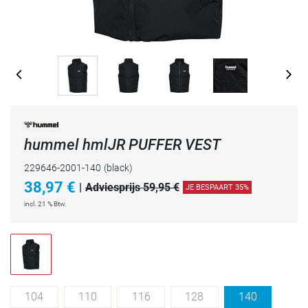
hummel hmlJR PUFFER VEST
229646-2001-140
(black)
38,97
€
|
Adviesprijs 59,95 €
JE BESPAART 35%
incl. 21 % Btw.
104
110
116
128
140