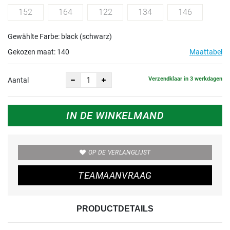
152
164
122
134
146
Gewählte Farbe: black (schwarz)
Gekozen maat:
140
Maattabel
Verzendklaar in 3 werkdagen
Aantal
IN DE WINKELMAND
OP DE VERLANGLIJST
TEAMAANVRAAG
PRODUCTDETAILS