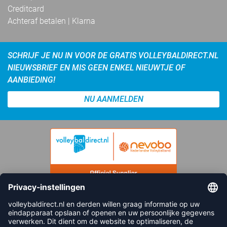
Creditcard
Achteraf betalen | Klarna
SCHRIJF JE NU IN VOOR DE GRATIS VOLLEYBALDIRECT.NL
NIEUWSBRIEF EN MIS GEEN ENKEL NIEUWTJE OF
AANBIEDING!
NU AANMELDEN