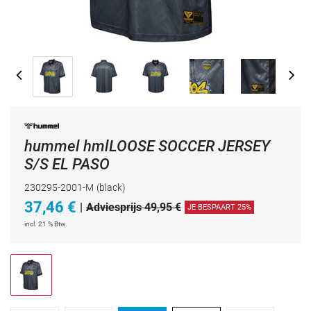
hummel hmlLOOSE SOCCER JERSEY
S/S EL PASO
230295-2001-M
(black)
37,46
€
|
Adviesprijs 49,95 €
JE BESPAART 25%
incl. 21 % Btw.