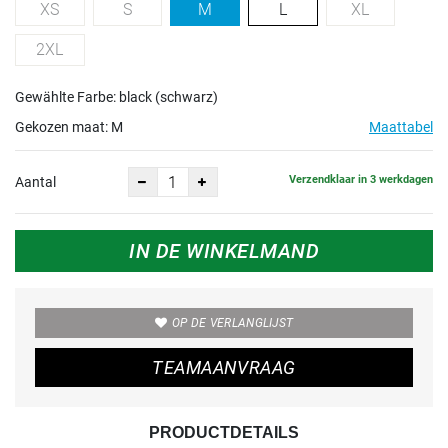
XS
S
M
L
XL
2XL
Gewählte Farbe: black (schwarz)
Gekozen maat:
M
Maattabel
Verzendklaar in 3 werkdagen
Aantal
IN DE WINKELMAND
OP DE VERLANGLIJST
TEAMAANVRAAG
PRODUCTDETAILS