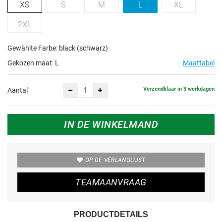
XS
S
M
L
XL
2XL
Gewählte Farbe: black (schwarz)
Gekozen maat:
L
Maattabel
Verzendklaar in 3 werkdagen
Aantal
IN DE WINKELMAND
OP DE VERLANGLIJST
TEAMAANVRAAG
PRODUCTDETAILS