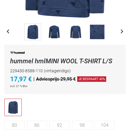
hummel hmlMINI WOOL T-SHIRT L/S
229430-8588-110
(vintageindigo)
17,97
€
|
Adviesprijs 29,95 €
JE BESPAART 40%
incl. 21 % Btw.
80
86
92
98
104