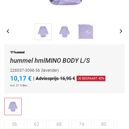
hummel hmlMINO BODY L/S
226037-3096-56
(lavender)
10,17
€
|
Adviesprijs 16,95 €
JE BESPAART 40%
incl. 21 % Btw.
56
62
68
74
80