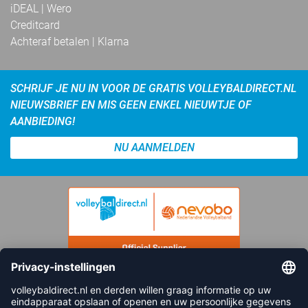
iDEAL | Wero
Creditcard
Achteraf betalen | Klarna
SCHRIJF JE NU IN VOOR DE GRATIS VOLLEYBALDIRECT.NL
NIEUWSBRIEF EN MIS GEEN ENKEL NIEUWTJE OF
AANBIEDING!
NU AANMELDEN