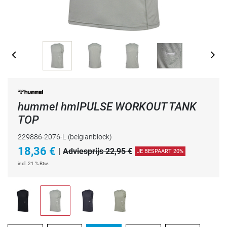
hummel hmlPULSE WORKOUT TANK
TOP
229886-2076-L
(belgianblock)
18,36
€
|
Adviesprijs 22,95 €
JE BESPAART 20%
incl. 21 % Btw.