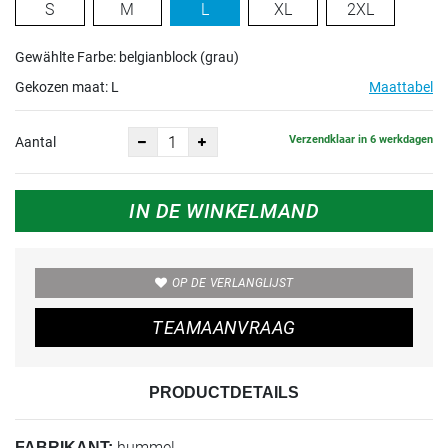
S
M
L
XL
2XL
Gewählte Farbe: belgianblock (grau)
Gekozen maat:
L
Maattabel
Verzendklaar in 6 werkdagen
Aantal
IN DE WINKELMAND
OP DE VERLANGLIJST
TEAMAANVRAAG
PRODUCTDETAILS
hummel
FABRIKANT: