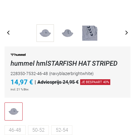
hummel hmlSTARFISH HAT STRIPED
228350-7532-46-48
(navyblazerbrightwhite)
14,97
€
|
Adviesprijs 24,95 €
JE BESPAART 40%
incl. 21 % Btw.
46-48
50-52
52-54