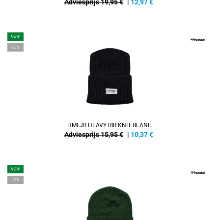
Adviesprijs 19,95 €
|
12,97
€
NEW
-35%
HMLJR HEAVY RIB KNIT BEANIE
Adviesprijs 15,95 €
|
10,37
€
NEW
-25%