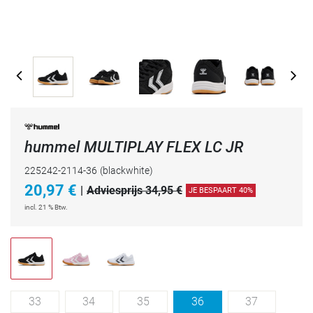
hummel MULTIPLAY FLEX LC JR
225242-2114-36
(blackwhite)
20,97
€
|
Adviesprijs 34,95 €
JE BESPAART 40%
incl. 21 % Btw.
33
34
35
36
37