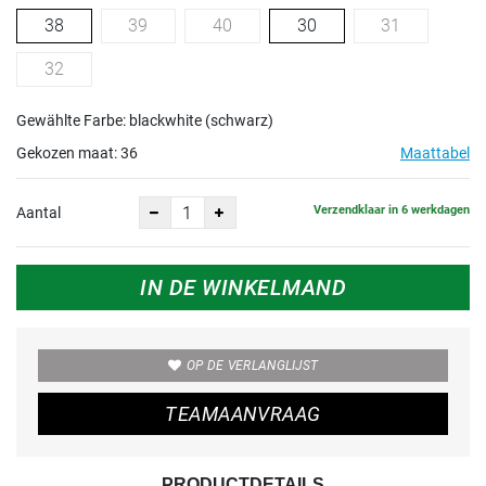
38
39
40
30
31
32
Gewählte Farbe: blackwhite (schwarz)
Gekozen maat:
36
Maattabel
Verzendklaar in 6 werkdagen
Aantal
IN DE WINKELMAND
OP DE VERLANGLIJST
TEAMAANVRAAG
PRODUCTDETAILS