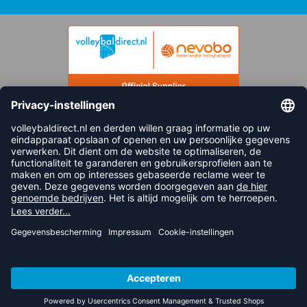
FOLLOW US
© 2026 balsportdirect.nl B.V.