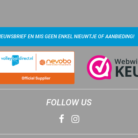
NIEUWSBRIEF EN MIS GEEN ENKEL NIEUWTJE OF AANBIEDING!
FOLLOW US