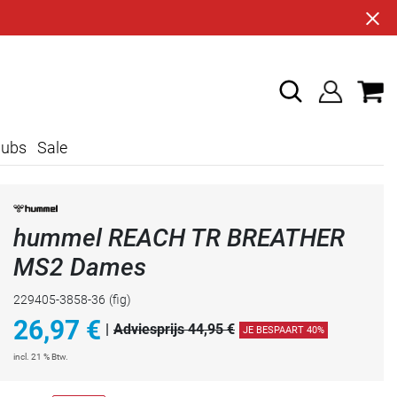
lubs
Sale
hummel REACH TR BREATHER
MS2 Dames
229405-3858-36
(fig)
26,97
€
|
Adviesprijs 44,95 €
JE BESPAART 40%
incl. 21 % Btw.