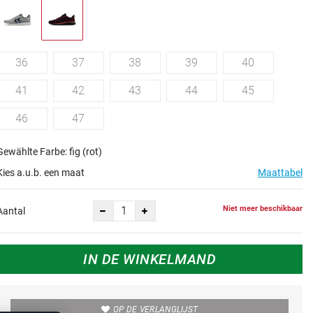
36
37
38
39
40
41
42
43
44
45
46
47
Gewählte Farbe: fig (rot)
Kies a.u.b. een maat
Maattabel
Niet meer beschikbaar
Aantal
IN DE WINKELMAND
OP DE VERLANGLIJST