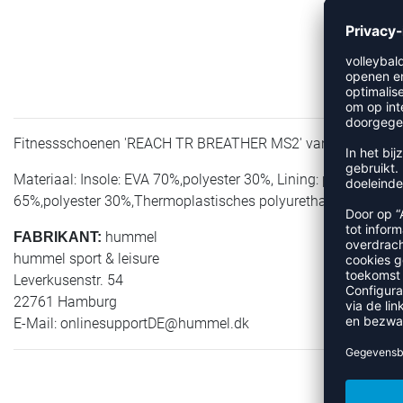
Fitnessschoenen 'REACH TR BREATHER MS2' van de Deense fa
Materiaal: Insole: EVA 70%,polyester 30%, Lining: polyester 
65%,polyester 30%,Thermoplastisches polyurethaan 4%,poly
hummel
FABRIKANT:
hummel sport & leisure
Leverkusenstr. 54
22761 Hamburg
E-Mail:
onlinesupportDE@hummel.dk