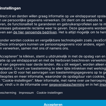
PRODUCTDETAILS
brikant van sportartikelen hummel.
100%, Out sole: EVA 100%, Upper material: polyester 80%,Thermo
urethaan 1%
RECENT BEKEKEN