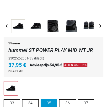
hummel ST POWER PLAY MID WT JR
230252-2001-35
(black)
37,95
€
|
Adviesprijs 54,95 €
JE BESPAART 31%
incl. 21 % Btw.
33
34
35
36
37