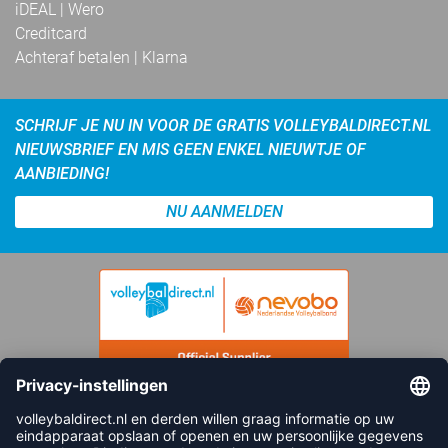
iDEAL | Wero
Creditcard
Achteraf betalen | Klarna
SCHRIJF JE NU IN VOOR DE GRATIS VOLLEYBALDIRECT.NL
NIEUWSBRIEF EN MIS GEEN ENKEL NIEUWTJE OF
AANBIEDING!
NU AANMELDEN