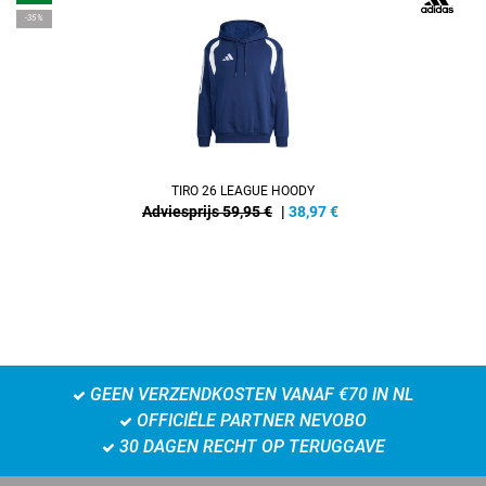
-35%
TIRO 26 LEAGUE HOODY
Adviesprijs 59,95 €
|
38,97
€
GEEN VERZENDKOSTEN VANAF €70 IN NL
OFFICIËLE PARTNER NEVOBO
30 DAGEN RECHT OP TERUGGAVE