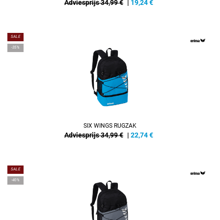
Adviesprijs 34,99 €
|
19,24
€
SALE
-35%
SIX WINGS RUGZAK
Adviesprijs 34,99 €
|
22,74
€
SALE
-40%