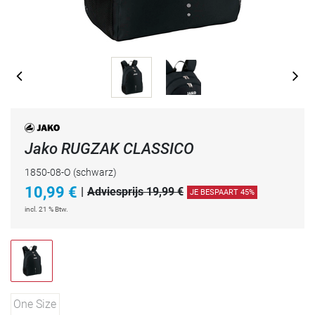
Jako RUGZAK CLASSICO
1850-08-O
(schwarz)
10,99
€
|
Adviesprijs 19,99 €
JE BESPAART 45%
incl. 21 % Btw.
One Size