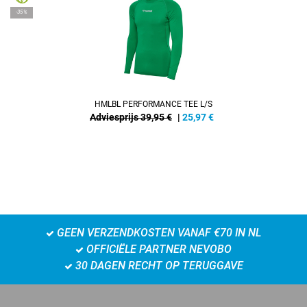
-35%
HMLBL PERFORMANCE TEE L/S
Adviesprijs 39,95 €
|
25,97
€
GEEN VERZENDKOSTEN VANAF €70 IN NL
OFFICIËLE PARTNER NEVOBO
30 DAGEN RECHT OP TERUGGAVE