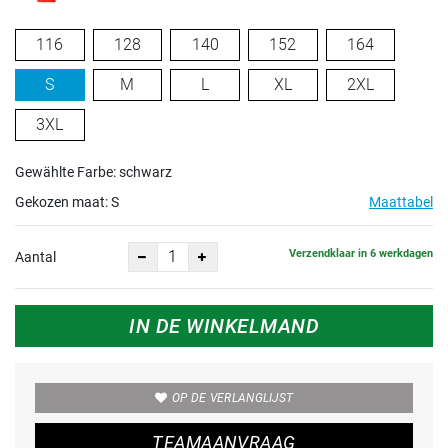
116
128
140
152
164
S
M
L
XL
2XL
3XL
Gewählte Farbe: schwarz
Gekozen maat:
S
Maattabel
Verzendklaar in 6 werkdagen
Aantal
IN DE WINKELMAND
OP DE VERLANGLIJST
TEAMAANVRAAG