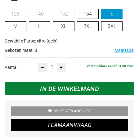
128
140
152
164
S
M
L
XL
2XL
3XL
Gewählte Farbe: citro (gelb)
Gekozen maat:
S
Maattabel
Verzendklaar vanaf 31.08.2026
Aantal
IN DE WINKELMAND
OP DE VERLANGLIJST
TEAMAANVRAAG