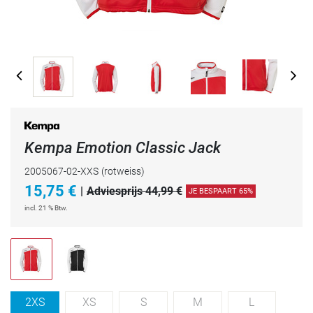
Kempa Emotion Classic Jack
2005067-02-XXS
(rotweiss)
15,75
€
|
Adviesprijs 44,99 €
JE BESPAART 65%
incl. 21 % Btw.
2XS
XS
S
M
L