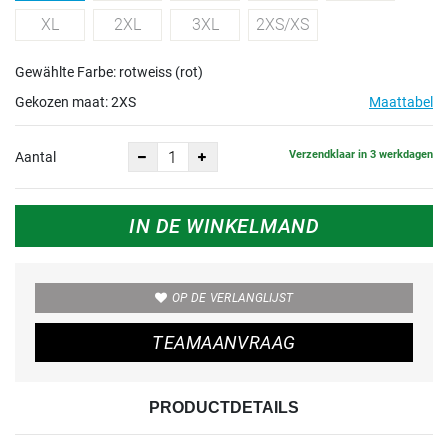
XL
2XL
3XL
2XS/XS
Gewählte Farbe: rotweiss (rot)
Gekozen maat:
2XS
Maattabel
Verzendklaar in 3 werkdagen
Aantal
IN DE WINKELMAND
OP DE VERLANGLIJST
TEAMAANVRAAG
PRODUCTDETAILS