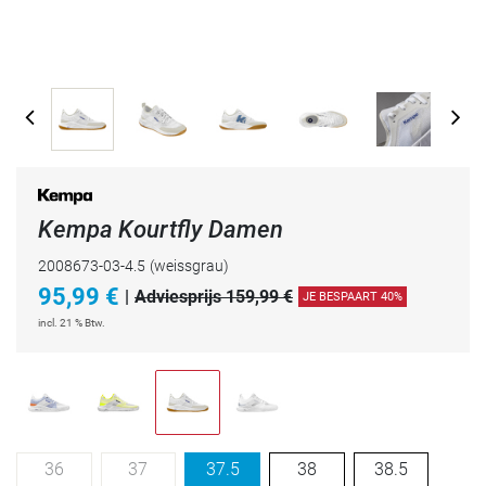
Kempa Kourtfly Damen
2008673-03-4.5
(weissgrau)
95,99
€
|
Adviesprijs 159,99 €
JE BESPAART 40%
incl. 21 % Btw.
36
37
37.5
38
38.5