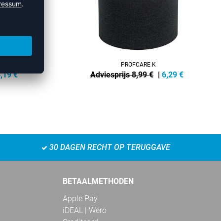
PROFCARE K
,19
€
Adviesprijs 8,99 €
|
6,29
€
30 DAGEN RECHT OP TERUGGAVE
BETAALMETHODEN
Apple Pay
iDEAL | Wero