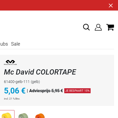
lubs
Sale
Mc David COLORTAPE
61400-gelb-111
(gelb)
5,06
€
|
Adviesprijs 5,95 €
JE BESPAART 15%
incl. 21 % Btw.