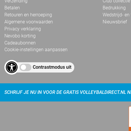
Verzending
Club collectie
Betalen
Bedrukking
Retouren en herroeping
Wedstrijd- en
Algemene voorwaarden
Nieuwsbrief
Privacy verklaring
Nevobo korting
Cadeaubonnen
Cookie-instellingen aanpassen
Contrastmodus uit
SCHRIJF JE NU IN VOOR DE GRATIS VOLLEYBALDIRECT.NL 