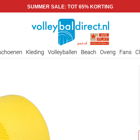
SUMMER SALE: TOT 65% KORTING
lschoenen
Kleding
Volleyballen
Beach
Overig
Fans
C