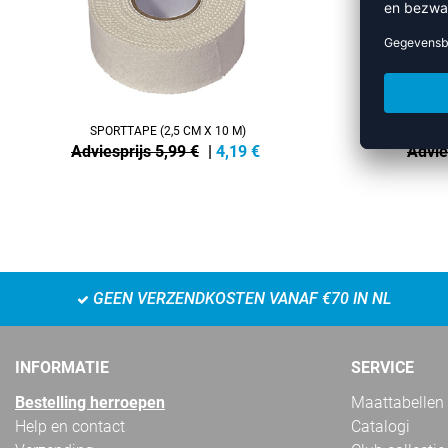
SPORTTAPE (2,5 CM X 10 M)
Adviesprijs 5,99 €
|
4,19
€
Advie
GEEN VERZENDKOSTEN VANAF €70 IN NL
INFORMATIE
SERVICE
Bestelling herroepen
Maattabellen
Help en contact
Catalogi