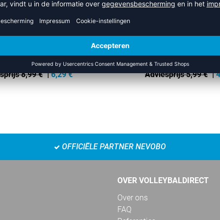
PROFCARE K
STRETCH TAPE
sprijs 8,99 €
|
6,29
€
Adviesprijs 5,99 €
|
4
OFFICIËLE PARTNER NEVOBO
OVER VOLLEYBALDIRECT
Over ons
FAQ