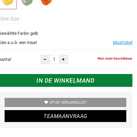
One Size
Gewählte Farbe: gelb
Kies a.u.b. een maat
Maattabel
Niet meer beschikbaar
Aantal
IN DE WINKELMAND
OP DE VERLANGLIJST
TEAMAANVRAAG