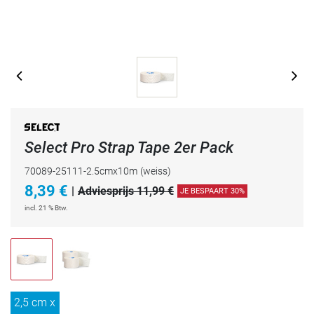
Select Pro Strap Tape 2er Pack
70089-25111-2.5cmx10m
(weiss)
8,39
€
|
Adviesprijs 11,99 €
JE BESPAART 30%
incl. 21 % Btw.
2,5 cm x