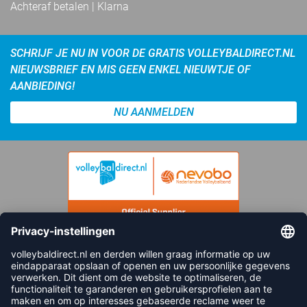
Achteraf betalen | Klarna
SCHRIJF JE NU IN VOOR DE GRATIS VOLLEYBALDIRECT.NL
NIEUWSBRIEF EN MIS GEEN ENKEL NIEUWTJE OF
AANBIEDING!
NU AANMELDEN