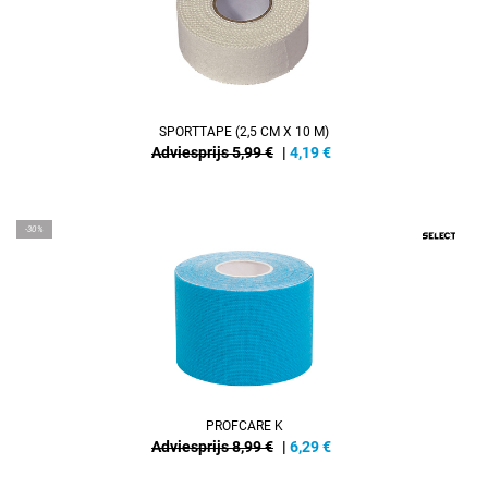
SPORTTAPE (2,5 CM X 10 M)
Adviesprijs 5,99 €
|
4,19
€
-30%
PROFCARE K
Adviesprijs 8,99 €
|
6,29
€