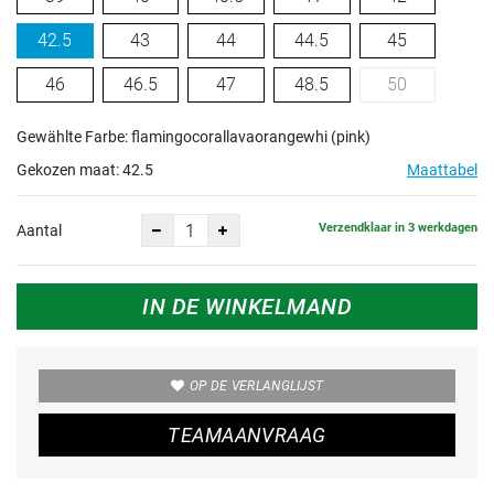
42.5
43
44
44.5
45
46
46.5
47
48.5
50
Gewählte Farbe: flamingocorallavaorangewhi (pink)
Gekozen maat:
42.5
Maattabel
Verzendklaar in 3 werkdagen
Aantal
IN DE WINKELMAND
OP DE VERLANGLIJST
TEAMAANVRAAG