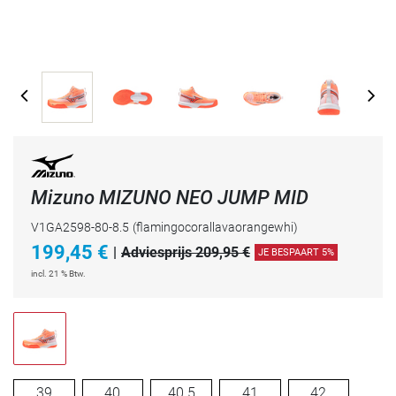
Mizuno MIZUNO NEO JUMP MID
V1GA2598-80-8.5
(flamingocorallavaorangewhi)
199,45
€
|
Adviesprijs 209,95 €
JE BESPAART 5%
incl. 21 % Btw.
39
40
40.5
41
42